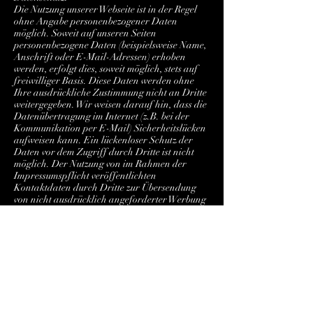
Die Nutzung unserer Webseite ist in der Regel
ohne Angabe personenbezogener Daten
möglich. Soweit auf unseren Seiten
personenbezogene Daten (beispielsweise Name,
Anschrift oder E-Mail-Adressen) erhoben
werden, erfolgt dies, soweit möglich, stets auf
freiwilliger Basis. Diese Daten werden ohne
Ihre ausdrückliche Zustimmung nicht an Dritte
weitergegeben. Wir weisen darauf hin, dass die
Datenübertragung im Internet (z.B. bei der
Kommunikation per E-Mail) Sicherheitslücken
aufweisen kann. Ein lückenloser Schutz der
Daten vor dem Zugriff durch Dritte ist nicht
möglich. Der Nutzung von im Rahmen der
Impressumspflicht veröffentlichten
Kontaktdaten durch Dritte zur Übersendung
von nicht ausdrücklich angeforderter Werbung
und Informationsmaterialien wird hiermit
ausdrücklich widersprochen. Die Betreiber der
Seiten behalten sich ausdrücklich rechtliche
Schritte im Falle der unverlangten Zusendung
von Werbeinformationen, etwa durch Spam-
Mails, vor.