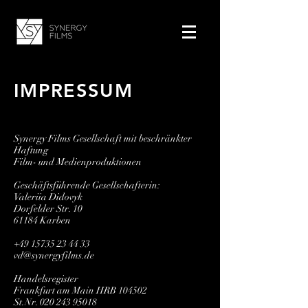
IMPRESSUM
Synergy Films Gesellschaft mit beschränkter
Haftung
Film- und Medienproduktionen
Geschäftsführende Gesellschafterin:
Valeriia Didovyk
Dorfelder Str. 10
61184 Karben
+49 15735 23 44 33
vd@synergyfilms.de
Handelsregister
Frankfurt am Main HRB 104502
St.Nr. ​020 243 95018